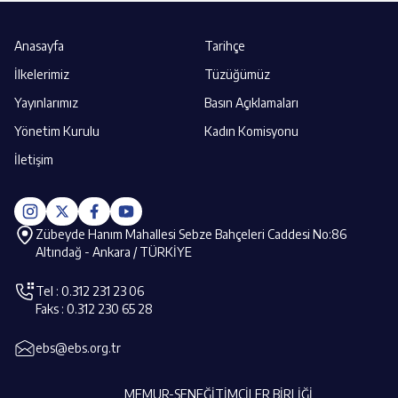
Anasayfa
Tarihçe
İlkelerimiz
Tüzüğümüz
Yayınlarımız
Basın Açıklamaları
Yönetim Kurulu
Kadın Komisyonu
İletişim
Zübeyde Hanım Mahallesi Sebze Bahçeleri Caddesi No:86
Altındağ - Ankara / TÜRKİYE
Tel : 0.312 231 23 06
Faks : 0.312 230 65 28
ebs@ebs.org.tr
MEMUR-SEN
EĞİTİMCİLER BİRLİĞİ