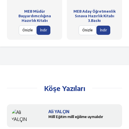
MEB Müdür
MEB Aday Öğretmenlik
Başyardımcılığına
Sınava Hazırlık Kitabı
Hazırlık Kitabı
3.Baskı
Önizle
İndir
Önizle
İndir
Köşe Yazıları
Ali YALÇIN
Millî Eğitim millî eğilime uymalıdır