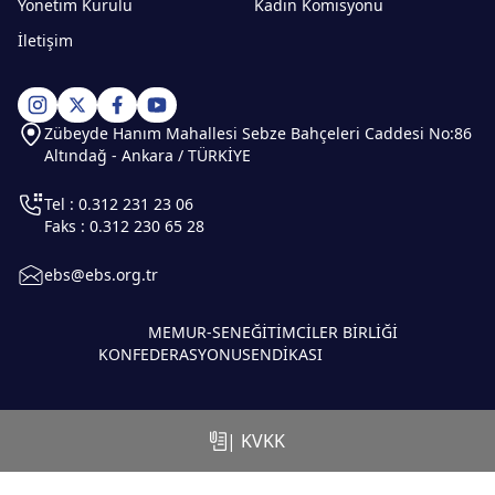
Yönetim Kurulu
Kadın Komisyonu
İletişim
Zübeyde Hanım Mahallesi Sebze Bahçeleri Caddesi No:86
Altındağ - Ankara / TÜRKİYE
Tel : 0.312 231 23 06
Faks : 0.312 230 65 28
ebs@ebs.org.tr
MEMUR-SEN
EĞİTİMCİLER BİRLİĞİ
KONFEDERASYONU
SENDİKASI
| KVKK