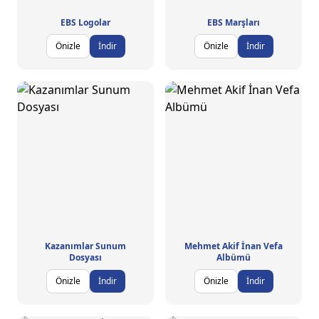
EBS Logolar
EBS Marşları
Önizle
İndir
Önizle
İndir
Kazanımlar Sunum
Mehmet Akif İnan Vefa
Dosyası
Albümü
Önizle
İndir
Önizle
İndir