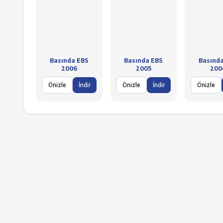
Basında EBS
Basında EBS
Basınd
2006
2005
200
Önizle
İndir
Önizle
İndir
Önizle