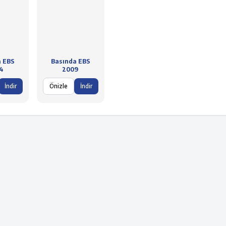
a EBS
Basında EBS
4
2009
İndir
Önizle
İndir