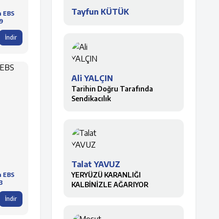
Tayfun KÜTÜK
a EBS
9
İndir
Ali YALÇIN
Tarihin Doğru Tarafında
Sendikacılık
Talat YAVUZ
YERYÜZÜ KARANLIĞI
a EBS
3
KALBİNİZLE AĞARIYOR
İndir