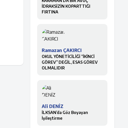
KARAMAN’DA BİR AVUÇ
İDRAKSİZİN KOPARTTIĞI
FIRTINA
Ramazan ÇAKIRCI
OKUL YÖNETİCİLİĞİ “İKİNCİ
GÖREV” DEĞİL, ESAS GÖREV
OLMALIDIR
Ali DENİZ
İLKSAN’da Göz Boyayan
İyileştirme