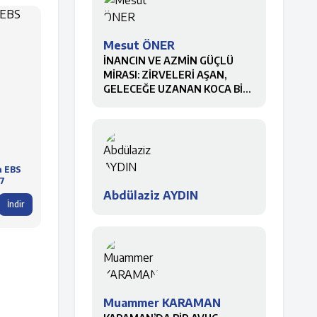
Mesut ÖNER
İNANCIN VE AZMİN GÜÇLÜ
MİRASI: ZİRVELERİ AŞAN,
GELECEĞE UZANAN KOCA BİR
ÇINAR
a EBS
7
Abdülaziz AYDIN
İndir
Muammer KARAMAN