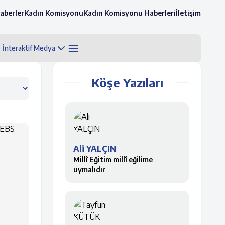
aberler
Kadın Komisyonu
Kadın Komisyonu Haberleri
İletişim
İnteraktif Medya
Köşe Yazıları
Ali YALÇIN
Millî Eğitim millî eğilime
uymalıdır