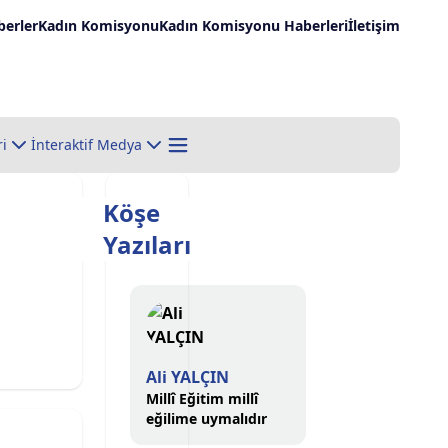
erler
Kadın Komisyonu
Kadın Komisyonu Haberleri
İletişim
ri
İnteraktif Medya
Köşe
Yazıları
Ali YALÇIN
Millî Eğitim millî
eğilime uymalıdır