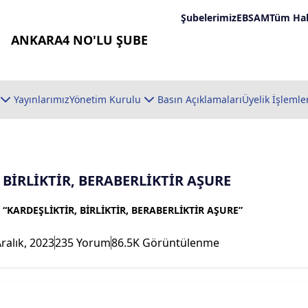
Şubelerimiz
EBSAM
Tüm Hab
ANKARA4 NO'LU ŞUBE
Yayınlarımız
Yönetim Kurulu
Basın Açıklamaları
Üyelik İşlemle
 BİRLİKTİR, BERABERLİKTİR AŞURE
“KARDEŞLİKTİR, BİRLİKTİR, BERABERLİKTİR AŞURE”
ralık, 2023
235 Yorum
86.5K Görüntülenme