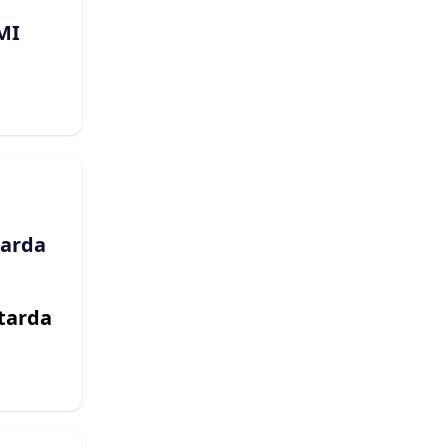
MI
tarda
ftarda