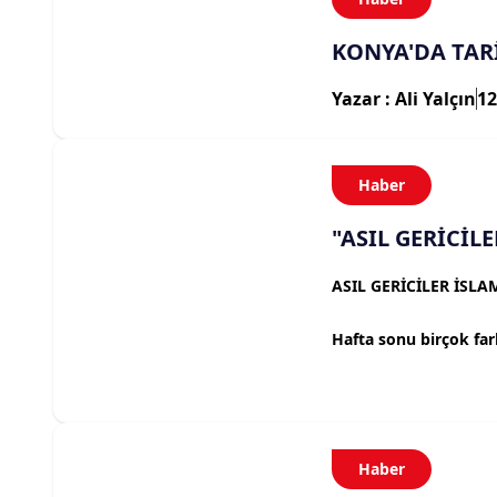
KONYA'DA TARİ
Yazar : Ali Yalçın
12
Haber
"ASIL GERİCİL
ASIL GERİCİLER İSL
Hafta sonu birçok far
Haber