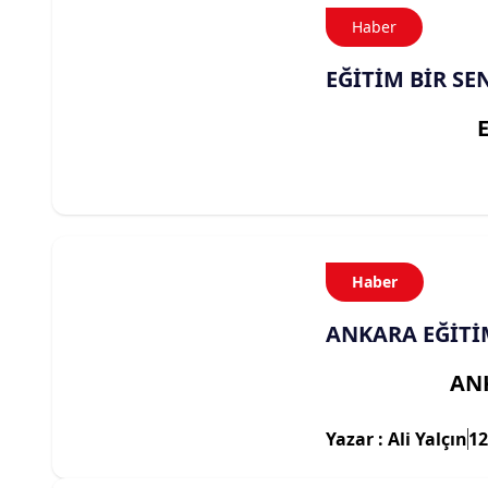
Haber
EĞİTİM BİR SE
Haber
ANKARA EĞİTİ
AN
Yazar : Ali Yalçın
12