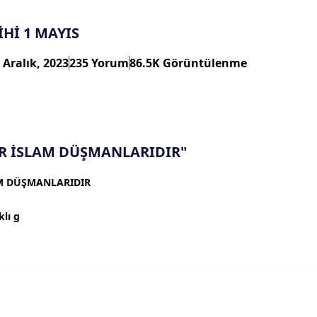
Hİ 1 MAYIS
 Aralık, 2023
235 Yorum
86.5K Görüntülenme
ER İSLAM DÜŞMANLARIDIR"
AM DÜŞMANLARIDIR
klı g