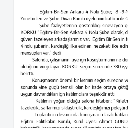
Eğitim-Bir-Sen Ankara 4 Nolu Şube; 8 -9-10 Şuba
Yönetimleri ve Şube Divan Kurulu üyelerinin katılımı ile G
Şube faaliyetlerinin gösterildiği sinevizyon göste
KORKU “Eğitim-Bir-Sen Ankara 4 Nolu Şube olarak, dele
güven tazeleyen arkadaşlarımız var. Eğitim Bir Sen in 
4 nolu şubenin, kardeşliği ilke edinen, nezaketi ilke edin
mensupları var.” dedi
Salonda, çalışmanın, üye için koşuşturmanın ne deme
olduğunu vurgulayan KORKU, seçim sürecinde 330 işyeri
belirtti.
Konuşmasının önemli bir kısmını seçim sürecine ve so
sonunda yine güçlü temsili olan bir irade ortaya çıktığ
uygun davrandıkları için katılımcılara teşekkür etti.
Katılımın yoğun olduğu salona hitaben; “Kirletmed
tazeledik, saflarımızı sıklaştırdık, kardeşliğimizi pekiştird
Toplantının devamında konuşmacı olarak katılan E
Eğitim Politikaları Kurulu, Kurul Üyesi Ahmet GÜ