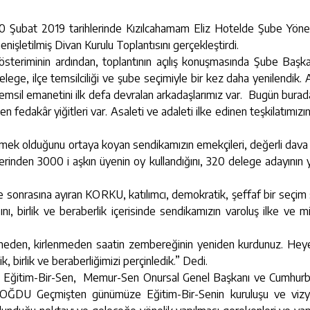
t 2019 tarihlerinde Kızılcahamam Eliz Hotelde Şube Yöneti
enişletilmiş Divan Kurulu Toplantısını gerçekleştirdi.
riminin ardından, toplantının açılış konuşmasında Şube Başka
ge, ilçe temsilciliği ve şube seçimiyle bir kez daha yenilendik.
temsil emanetini ilk defa devralan arkadaşlarımız var. Bugün bura
en fedakâr yiğitleri var. Asaleti ve adaleti ilke edinen teşkilatımızı
k olduğunu ortaya koyan sendikamızın emekçileri, değerli dava 
nden 3000 i aşkın üyenin oy kullandığını, 320 delege adayının ya
nrasına ayıran KORKU, katılımcı, demokratik, şeffaf bir seçim 
ını, birlik ve beraberlik içerisinde sendikamızın varoluş ilke ve 
en, kirlenmeden saatin zembereğinin yeniden kurdunuz. Heye
ik, birlik ve beraberliğimizi perçinledik.” Dedi.
ğitim-Bir-Sen, Memur-Sen Onursal Genel Başkanı ve Cumhurba
NDOĞDU Geçmişten günümüze Eğitim-Bir-Senin kuruluşu ve viz