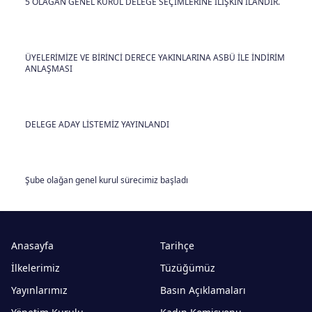
5 OLAĞAN GENEL KURUL DELEGE SEÇİMLERİNE İLİŞKİN İLANDIR.
ÜYELERİMİZE VE BİRİNCİ DERECE YAKINLARINA ASBÜ İLE İNDİRİM
ANLAŞMASI
DELEGE ADAY LİSTEMİZ YAYINLANDI
Şube olağan genel kurul sürecimiz başladı
Anasayfa
Tarihçe
İlkelerimiz
Tüzüğümüz
Yayınlarımız
Basın Açıklamaları