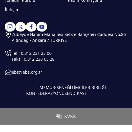
Yönetim Kurulu
Kadın Komisyonu
İletişim
Zübeyde Hanım Mahallesi Sebze Bahçeleri Caddesi No:86
Altındağ - Ankara / TÜRKİYE
Tel : 0.312 231 23 06
Faks : 0.312 230 65 28
ebs@ebs.org.tr
MEMUR-SEN
EĞİTİMCİLER BİRLİĞİ
KONFEDERASYONU
SENDİKASI
| KVKK