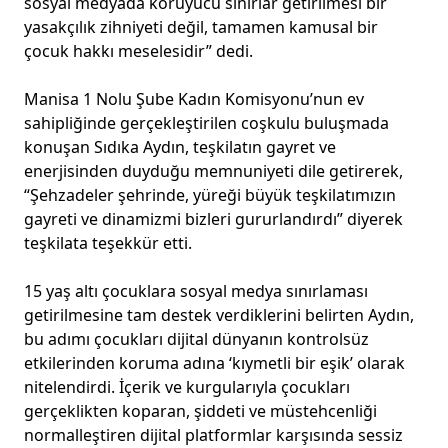
sosyal medyada koruyucu sınırlar getirilmesi bir
yasakçılık zihniyeti değil, tamamen kamusal bir
çocuk hakkı meselesidir” dedi.
Manisa 1 Nolu Şube Kadın Komisyonu’nun ev
sahipliğinde gerçekleştirilen coşkulu buluşmada
konuşan Sıdıka Aydın, teşkilatın gayret ve
enerjisinden duyduğu memnuniyeti dile getirerek,
“Şehzadeler şehrinde, yüreği büyük teşkilatımızın
gayreti ve dinamizmi bizleri gururlandırdı” diyerek
teşkilata teşekkür etti.
15 yaş altı çocuklara sosyal medya sınırlaması
getirilmesine tam destek verdiklerini belirten Aydın,
bu adımı çocukları dijital dünyanın kontrolsüz
etkilerinden koruma adına ‘kıymetli bir eşik’ olarak
nitelendirdi. İçerik ve kurgularıyla çocukları
gerçeklikten koparan, şiddeti ve müstehcenliği
normalleştiren dijital platformlar karşısında sessiz